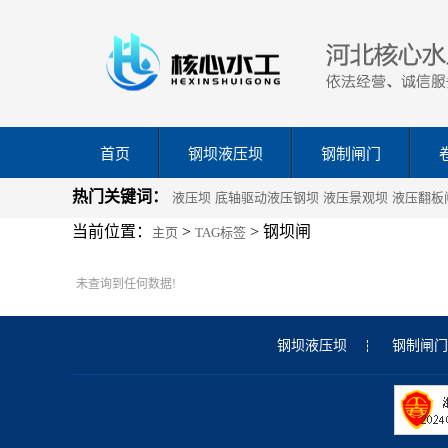
首页
钢坝液压坝
钢制闸门
热门关键词：
液压坝
底轴驱动液压钢坝
液压景观坝
液压翻板
当前位置：
>
> 钢坝闸
主页
TAG标签
未查询到任何数据!
钢坝液压坝
钢制闸门