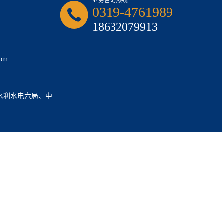
业务咨询热线
0319-4761989
18632079913
om
水利水电六局、中