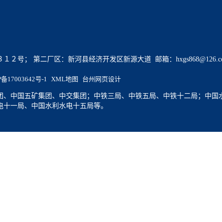
号； 第二厂区：新河县经济开发区新源大道 邮箱：hxgs868@126.c
P备17003642号-1
XML地图
台州网页设计
团、中国五矿集团、中交集团；中铁三局、中铁五局、中铁十二局；中国
电十一局、中国水利水电十五局等。