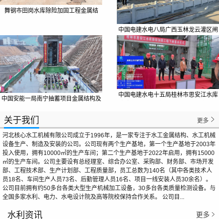
舞钢市田岗水库除险加固工程金属结
构、启闭机采购项目
中国电建水电八局广西玉林龙云灌区闸
门、启闭机设备、埋件材料及配套设施
采购项目
中国电建水电十五局桂林市思安江水库
中国安能一局南宁抽蓄项目金属结构及
除险加固工程闸门及配套设施采购项目
机电设备采购项目
关于我们

更多
河北核心水工机械有限公司成立于1996年，是一家专注于水工金属结构、水工机械
设备生产、制造及安装的公司。公司现有两个生产基地，第一个生产基地于2003年
投入使用，拥有10000㎡的生产车间；第二个生产基地于2022年启用，拥有15000
㎡的生产车间。公司主要设有总经理室、综合办公室、采购部、财务部、市场开发
部、工程技术部、生产计划部、工程质量部，员工总数为140名（其中各类技术人
员18名、车间生产人员73名、后勤管理人员16名、项目一线安装人员30余名）。
公司目前拥有约50多台各类大型生产机械加工设备，30多台各类质量检测设备。与
全国多家水利、电力、水电设计院及高等院校保持合作关系。 公司目...
水利资讯
更多
