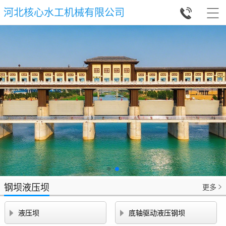


河北核心水工机械有限公司
钢坝液压坝
更多



液压坝
底轴驱动液压钢坝