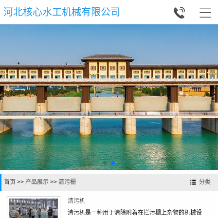


河北核心水工机械有限公司
首页
>>
产品展示
>>
清污栅
分类
清污机
清污机是一种用于清除附着在拦污栅上杂物的机械设