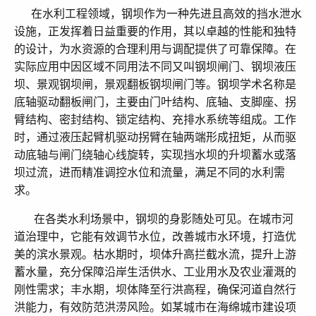
在水利工程领域，钢坝作为一种先进且高效的挡水泄水
设施，正发挥着日益重要的作用，其以卓越的性能和独特
的设计，为水资源的合理利用与调配提供了可靠保障。
在
实际应用中因区域不同用法不同又叫钢坝闸门、钢坝液压
坝、景观钢坝闸，景观翻板钢坝闸门等。钢坝学术名称是
底轴驱动翻板闸门，主要由门叶结构、底轴、支脚座、拐
臂结构、密封结构、锁定结构、充排水系统等组成。工作
时，通过液压起臂机驱动拐臂在轴两端形成扭矩，从而驱
动底轴与闸门绕轴心线旋转，实现挡水坝的升坝蓄水或落
坝过流，进而精准调控水位和流量，满足不同的水利需
求。
在各类水利场景中，钢坝的身影随处可见。在城市河
道治理中，它能有效调节水位，改善城市水环境，打造优
美的滨水景观。枯水期时，坝体升高拦截水流，提升上游
蓄水量，充分保障沿岸生活供水、工业用水及农业灌溉的
刚性需求；丰水期，坝体降至行洪高程，确保河道自然行
洪能力，有效防范洪涝风险。如某城市在海绵城市建设项