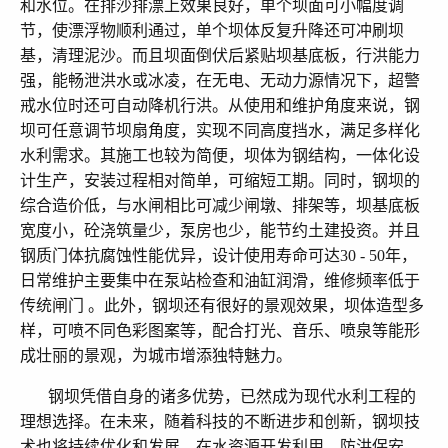
和水位。在排沙排漂上效果良好，单个坝面可小幅度调
节，使漂浮物顺利通过，单个坝体反复升降还可冲刷坝
基，清理泥沙。而且坝面倒伏后紧贴坝基底板，行洪能力
强，能畅泄洪水或冰凌，在无电、无动力源情况下，超警
戒水位时还可自动降机行洪。
从使用和维护角度来说，钢
坝可任意调节坝扇角度，实现不同高度挡水，满足多样化
水利需求。其施工也较为简便，坝体为钢结构，一体化设
计生产，安装过程相对简单，可缩短工期。同时，钢坝的
综合造价低，与水闸相比可减少闸墩、排架等，坝基底板
宽度小，砼浇筑量少，泵房也少，能节约土建投资。并且
钢质门体抗腐蚀性能优异，设计使用寿命可达30 - 50年，
日常维护主要集中在泵站检查和油缸润滑，维修频率低于
传统闸门 。此外，钢坝还有很好的景观效果，坝体造型多
样，可喷不同色彩图案等，配合打光、音乐、喷泉等能形
成壮丽的景观，为城市增添独特魅力。
钢坝凭借自身的诸多优势，已然成为现代水利工程的
理想选择。在未来，随着科技的不断进步和创新，钢坝技
术也将持续优化和发展，在水资源开发利用、防洪保安、