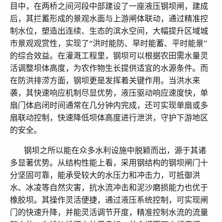
目中，在两桥之间河段中部建设了一座液压钢坝闸，建成
后，其拦蓄形成的景观水面与上游闸体联动，通过精准控
制水位，塑造出连续、生态的滨水空间，大幅提升区域城
市景观观赏性，实现了“洪时能防、旱时能蓄、平时能景”
的综合效益。在灌溉工程里，钢坝可以根据农田需水量灵
活调整坝体高度，为农作物生长提供适宜的水源条件。而
在防洪排涝方面，钢坝更是发挥着关键作用。当洪水来
袭，其快速响应机制尽显优势，液压驱动响应速度快，单
扇门体启闭时间通常在几分钟内完成，还可实现单扇或多
扇联动控制，快速降低坝体高度进行泄洪，守护下游地区
的安全。
钢坝之所以能在众多水利设施中脱颖而出，源于其诸
多显著优势。从结构性能上看，采用钢结构的钢坝闸门十
分坚固可靠，能承受较大的水压力和冲击力，可抵御洪
水、冰凌等自然灾害，抗水流冲击和泥沙磨损能力也优于
橡胶坝。其操作灵活便捷，通过液压系统控制，可实现闸
门的快速升降，并能灵活调节开度，精准控制水流的流量