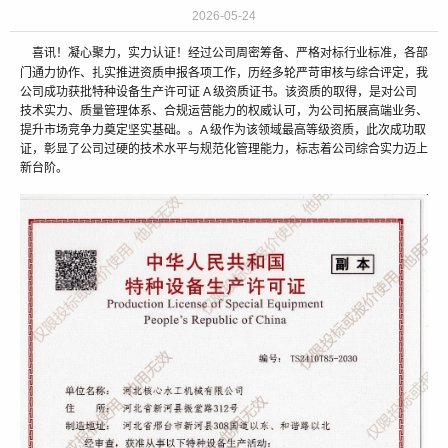
2026-05-24
喜讯！凝心聚力，实力认证！经过公司周密筹备、严格对标行业标准，各部
门通力协作、扎实推进资质申报各项工作，历经多轮严苛审核与综合评定，我
公司成功获批特种设备生产许可证 A 级资质证书。该资质的取得，是对公司
技术实力、质量管理体系、合规运营能力的权威认可，为公司拓展高端业务、
提升市场竞争力奠定坚实基础。。A 级作为该领域最高等级资质，此次成功取
证，彰显了公司过硬的技术水平与规范化管理能力，标志着公司综合实力迈上
新台阶。