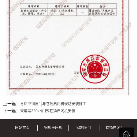
上一篇：
肯尼亚钢闸门与卷扬启闭机现场安装施工
下一篇：
柬埔寨320kN门式卷扬启闭机安装
网站首页
钢坝液压坝
钢制闸门
卷扬启闭机

TOP