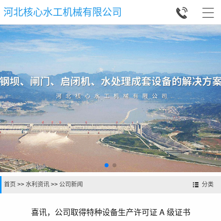


河北核心水工机械有限公司
首页
>>
水利资讯
>>
公司新闻
分类
喜讯，公司取得特种设备生产许可证 A 级证书